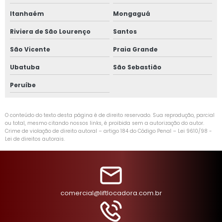
Itanhaém
Mongaguá
Riviera de São Lourenço
Santos
São Vicente
Praia Grande
Ubatuba
São Sebastião
Peruíbe
O conteúdo do texto desta página é de direito reservado. Sua reprodução, parcial
ou total, mesmo citando nossos links, é proibida sem a autorização do autor.
Crime de violação de direito autoral – artigo 184 do Código Penal –
Lei 9610/98 -
Lei de direitos autorais
.
comercial@liftlocadora.com.br