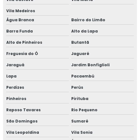
Treinamento plataforma elevatória articulada
Vila Medeiros
Valor aluguel de plataforma elevatória
Água Branca
Bairro do Limão
Valor de locação de plataforma elevatória
Barra Funda
Alto da Lapa
Plataforma tesoura aluguel valor
Alto de Pinheiros
Butantã
Plataforma tesoura aluguel são paulo
Freguesia do Ó
Jaguaré
Plataforma tesoura 8 metros
Jaraguá
Jardim Bonfiglioli
Plataforma tesoura 8m
Lapa
Pacaembú
Plataforma tesoura 10m
Perdizes
Perús
Plataforma tesoura 10m preço
Pinheiros
Pirituba
Plataforma tesoura 12m
Raposo Tavares
Rio Pequeno
Plataforma tesoura 12m preço
São Domingos
Sumaré
Vila Leopoldina
Vila Sonia