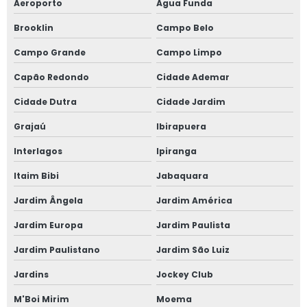
Aeroporto
Água Funda
Brooklin
Campo Belo
Campo Grande
Campo Limpo
Capão Redondo
Cidade Ademar
Cidade Dutra
Cidade Jardim
Grajaú
Ibirapuera
Interlagos
Ipiranga
Itaim Bibi
Jabaquara
Jardim Ângela
Jardim América
Jardim Europa
Jardim Paulista
Jardim Paulistano
Jardim São Luiz
Jardins
Jockey Club
M'Boi Mirim
Moema