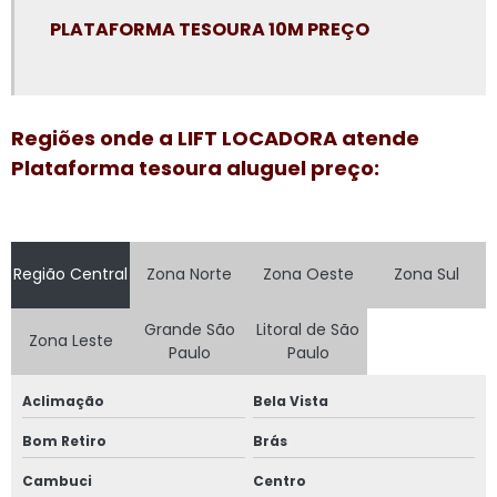
PLATAFORMA TESOURA 10M PREÇO
Plataforma elevatória articulada locação
Plataforma elevatória locação
Plataforma elevatória locação preço
Regiões onde a LIFT LOCADORA atende
Plataforma elevatória preço aluguel
Plataforma tesoura aluguel preço:
Plataforma elevatória preço locação
Plataforma elevatória tesoura 15m
Região Central
Zona Norte
Zona Oeste
Zona Sul
Plataforma elevatória tesoura aluguel
Plataforma elevatória tesoura locação
Grande São
Litoral de São
Zona Leste
Paulo
Paulo
Plataforma girafa locação
Aclimação
Bela Vista
Plataforma pantográfica aluguel
Bom Retiro
Brás
Plataforma tesoura aluguel
Cambuci
Centro
Plataforma tesoura aluguel preço