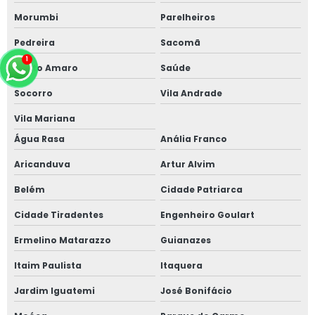
Morumbi
Parelheiros
Pedreira
Sacomã
Santo Amaro
Saúde
Socorro
Vila Andrade
Vila Mariana
Água Rasa
Anália Franco
Aricanduva
Artur Alvim
Belém
Cidade Patriarca
Cidade Tiradentes
Engenheiro Goulart
Ermelino Matarazzo
Guianazes
Itaim Paulista
Itaquera
Jardim Iguatemi
José Bonifácio