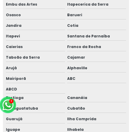
Embu das Artes
Itapecerica da Serra
Osasco
Barueri
Jandira
Cotia
Itapevi
Santana de Parnaíba
Caierias
Franco da Rocha
Taboão da Serra
Cajamar
Arujá
Alphaville
Mairiporã
ABC
ABCD
Bertioga
Cananéia
Caraguatatuba
Cubatão
Guarujá
Ilha Comprida
Iguape
Ilhabela