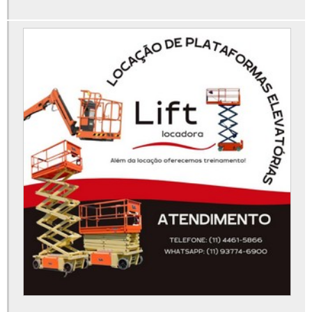
Manutenção de plataforma elevatória
Onde alugar aluguel de plataforma articulada
Peças para plataforma elevatória
Plataforma articulada 12m aluguel
Plataforma elevatória 15m
Plataforma elevatória 30 metros
Plataforma elevatória 40 metros
Plataforma elevatória 45 metros
Plataforma elevatória 6 metros
Plataforma elevatória aluguel preço
Plataforma elevatória articulada 15m
Plataforma elevatória articulada aluguel