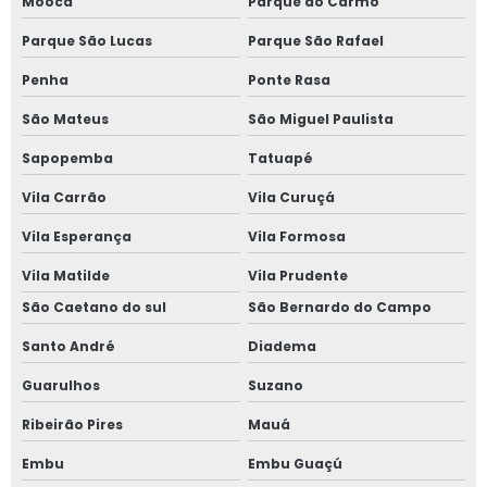
Moóca
Parque do Carmo
Parque São Lucas
Parque São Rafael
Penha
Ponte Rasa
São Mateus
São Miguel Paulista
Sapopemba
Tatuapé
Vila Carrão
Vila Curuçá
Vila Esperança
Vila Formosa
Vila Matilde
Vila Prudente
São Caetano do sul
São Bernardo do Campo
Santo André
Diadema
Guarulhos
Suzano
Ribeirão Pires
Mauá
Embu
Embu Guaçú