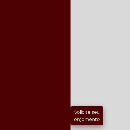
a em sp preço
baixada santista
ria osasco
ória preço
a são paulo
ia sorocaba
 tipo tesoura
Locação de pta
taforma articulada preço
Solicite seu
ação plataforma tesoura
orçamento
 plataforma elevatória