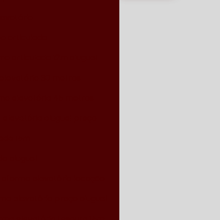
evatória
a articulada
ma articulada 12m aluguel
elevatória 30 metros
ma elevatória 45 metros
 elevatória aluguel preço
lada 15m
da aluguel
taforma elevatória locação
ma elevatória preço aluguel
rma elevatória tesoura 15m