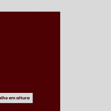
lataforma elevatória
 plataforma articulada
l de plataforma de elevação
uel de plataforma elevatória
 em guarulhos
tória sp
ia tesoura
gráfica
alho em altura
ca de plataforma elevatória