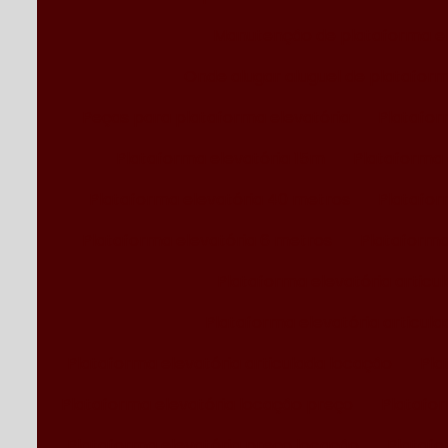
Manutenção de plataforma el
Onde alugar aluguel de plataform
Peças para plataforma elevatória
Platafor
Plataforma elevatória 15m
Plataforma 
Plataforma elevatória 40 metros
Platafor
Plataforma elevatória 6 metros
Plataforma
Plataforma elevatória articu
Plataforma elevatória articula
Plataforma elevatória articulada locação
Pla
Plataforma elevatória locação preço
Platafor
Plataforma elevatória preço locação
Platafo