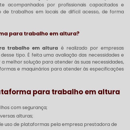
te acompanhados por profissionais capacitados e
de trabalhos em locais de difícil acesso, de forma
rma para trabalho em altura
?
ra trabalho em altura
é realizado por empresas
desse tipo. É feita uma avaliação das necessidades e
r a melhor solução para atender às suas necessidades,
formas e maquinários para atender às especificações
ataforma para trabalho em altura
balhos com segurança;
versas alturas;