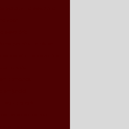
de plataforma elevatória
ia valor
a elevatória
ão de plataforma aérea
 de plataforma elevatória
a articulada
a em campinas
a em jundiaí
em santo andré
o bernardo do campo
ória em sp