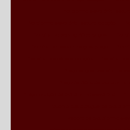
Plataforma elevatória tesour
Plataforma elevatória tesoura locação
Pl
Plataforma pantográfica aluguel
Plata
Plataforma tesoura aluguel preço
Plata
Plataformas aéreas locação
Plataformas 
Preço aluguel plataforma el
Preço de diária de plataforma 
Preço locação de plataforma elevatória
Pt
Quanto custa aluguel de platafor
Reparo de plataforma elev