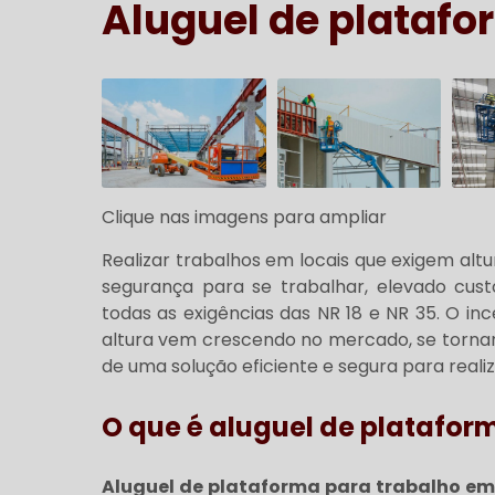
Aluguel de platafo
Clique nas imagens para ampliar
Realizar trabalhos em locais que exigem al
segurança para se trabalhar, elevado cus
todas as exigências das NR 18 e NR 35. O i
altura vem crescendo no mercado, se torn
de uma solução eficiente e segura para realiz
O que é
aluguel de platafor
Aluguel de plataforma para trabalho em