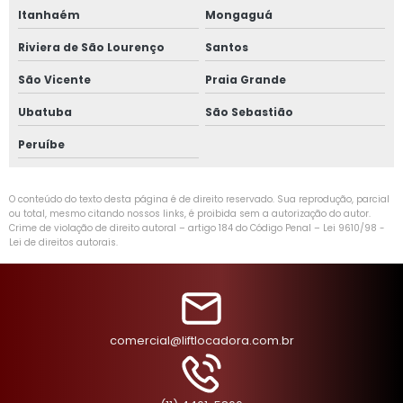
Itanhaém
Mongaguá
Riviera de São Lourenço
Santos
São Vicente
Praia Grande
Ubatuba
São Sebastião
Peruíbe
O conteúdo do texto desta página é de direito reservado. Sua reprodução, parcial
ou total, mesmo citando nossos links, é proibida sem a autorização do autor.
Crime de violação de direito autoral – artigo 184 do Código Penal –
Lei 9610/98 -
Lei de direitos autorais
.
comercial@liftlocadora.com.br