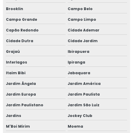
Brooklin
Campo Belo
Campo Grande
Campo Limpo
Capão Redondo
Cidade Ademar
Cidade Dutra
Cidade Jardim
Grajaú
Ibirapuera
Interlagos
Ipiranga
Itaim Bibi
Jabaquara
Jardim Ângela
Jardim América
Jardim Europa
Jardim Paulista
Jardim Paulistano
Jardim São Luiz
Jardins
Jockey Club
M'Boi Mirim
Moema