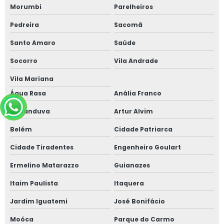
Morumbi
Parelheiros
Pedreira
Sacomã
Santo Amaro
Saúde
Socorro
Vila Andrade
Vila Mariana
Água Rasa
Anália Franco
Aricanduva
Artur Alvim
Belém
Cidade Patriarca
Cidade Tiradentes
Engenheiro Goulart
Ermelino Matarazzo
Guianazes
Itaim Paulista
Itaquera
Jardim Iguatemi
José Bonifácio
Moóca
Parque do Carmo