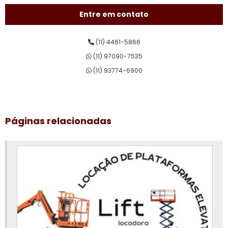
Aluguel de plataforma pantográfica
Entre em contato
Aluguel de plataforma para trabalho em altura
(11) 4461-5866
Aluguel plataforma tesoura
(11) 97090-7535
Assistência técnica de plataforma elevatória
(11) 93774-6900
Conserto de plataforma elevatória
Curso de plataforma elevatória
Páginas relacionadas
Curso de plataforma elevatória valor
Empresa de aluguel de plataforma elevatória
Empresa de plataforma elevatória
Locação de plataforma aérea
Locação de plataforma de elevação
Locação de plataforma elevatória