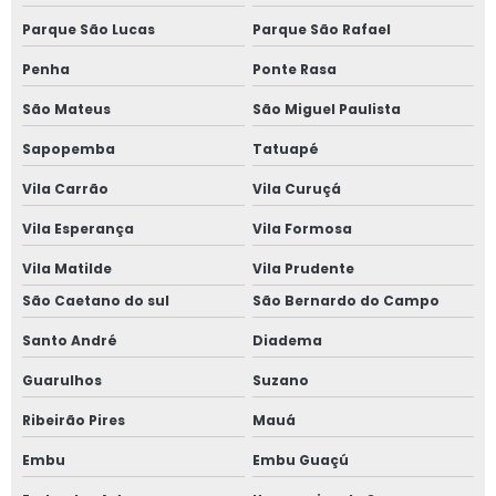
Parque São Lucas
Parque São Rafael
Penha
Ponte Rasa
São Mateus
São Miguel Paulista
Sapopemba
Tatuapé
Vila Carrão
Vila Curuçá
Vila Esperança
Vila Formosa
Vila Matilde
Vila Prudente
São Caetano do sul
São Bernardo do Campo
Santo André
Diadema
Guarulhos
Suzano
Ribeirão Pires
Mauá
Embu
Embu Guaçú