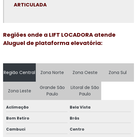
ARTICULADA
Plataforma elevatória locação preço
Plataforma elevatória preço aluguel
Plataforma elevatória preço locação
Regiões onde a LIFT LOCADORA atende
Plataforma elevatória tesoura 15m
Aluguel de plataforma elevatória:
Plataforma elevatória tesoura aluguel
Plataforma elevatória tesoura locação
Região Central
Zona Norte
Zona Oeste
Zona Sul
Plataforma girafa locação
Plataforma pantográfica aluguel
Grande São
Litoral de São
Zona Leste
Paulo
Paulo
Plataforma tesoura aluguel
Aclimação
Bela Vista
Plataforma tesoura aluguel preço
Bom Retiro
Brás
Plataforma tesoura locação
Cambuci
Centro
Plataformas aéreas locação