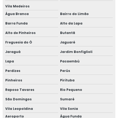
Vila Medeiros
Plataforma tesoura aluguel valor
Água Branca
Bairro do Limão
Plataforma tesoura aluguel são paulo
Barra Funda
Alto da Lapa
Plataforma tesoura 8 metros
Alto de Pinheiros
Butantã
Plataforma tesoura 8m
Freguesia do Ó
Jaguaré
Plataforma tesoura 10m
Jaraguá
Jardim Bonfiglioli
Plataforma tesoura 10m preço
Lapa
Pacaembú
Plataforma tesoura 12m
Perdizes
Perús
Plataforma tesoura 12m preço
Pinheiros
Pirituba
Raposo Tavares
Rio Pequeno
São Domingos
Sumaré
Vila Leopoldina
Vila Sonia
Aeroporto
Água Funda