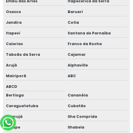
Embu das Artes
Itapecerica da Serra
Osasco
Barueri
Jandira
Cotia
Itapevi
Santana de Parnaíba
Caierias
Franco da Rocha
Taboão da Serra
Cajamar
Arujá
Alphaville
Mairiporã
ABC
ABCD
Bertioga
Cananéia
Caraguatatuba
Cubatão
Guarujá
Ilha Comprida
Iguape
Ilhabela