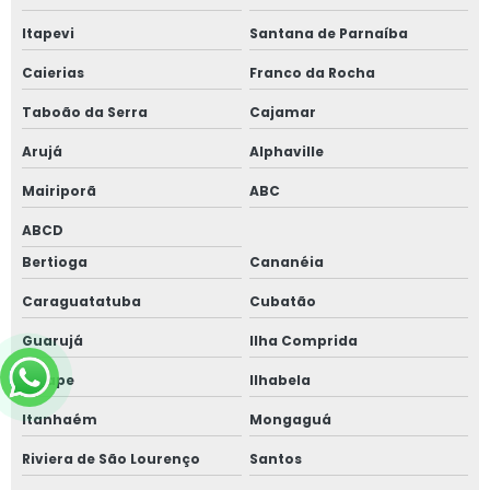
Itapevi
Santana de Parnaíba
Caierias
Franco da Rocha
Taboão da Serra
Cajamar
Arujá
Alphaville
Mairiporã
ABC
ABCD
Bertioga
Cananéia
Caraguatatuba
Cubatão
Guarujá
Ilha Comprida
Iguape
Ilhabela
Itanhaém
Mongaguá
Riviera de São Lourenço
Santos