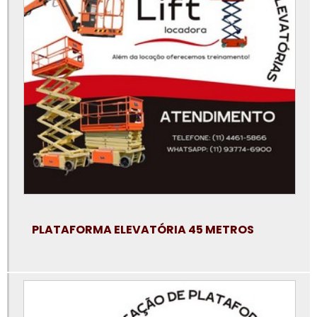
Locação de plataforma elevatória tipo tesoura
Locação de plataforma elevatória valor
Locação de pta
Locação plataforma articulada
Locação plataforma articulada preço
Locação plataforma elevatória tesoura
Locação plataforma tesoura
Locadora de plataforma elevatória
PLATAFORMA ELEVATÓRIA 45 METROS
Locar plataforma elevatória
Manutenção de plataforma elevatória
Onde alugar aluguel de plataforma articulada