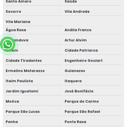
Santo Amaro
Saúde
Socorro
Vila Andrade
Vila Mariana
Água Rasa
Anália Franco
Aricanduva
Artur Alvim
Belém
Cidade Patriarca
Cidade Tiradentes
Engenheiro Goulart
Ermelino Matarazzo
Guianazes
Itaim Paulista
Itaquera
Jardim Iguatemi
José Bonifácio
Moóca
Parque do Carmo
Parque São Lucas
Parque São Rafael
Penha
Ponte Rasa