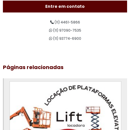
Aluguel de plataforma pantográfica
Entre em contato
Aluguel de plataforma para trabalho em altura
(11) 4461-5866
Aluguel plataforma tesoura
(11) 97090-7535
Assistência técnica de plataforma elevatória
(11) 93774-6900
Conserto de plataforma elevatória
Curso de plataforma elevatória
Páginas relacionadas
Curso de plataforma elevatória valor
Empresa de aluguel de plataforma elevatória
Empresa de plataforma elevatória
Locação de plataforma aérea
Locação de plataforma de elevação
Locação de plataforma elevatória