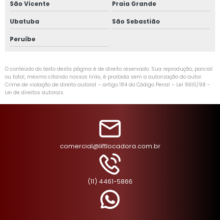
São Vicente
Praia Grande
Ubatuba
São Sebastião
Peruíbe
O conteúdo do texto desta página é de direito reservado. Sua reprodução, parcial
ou total, mesmo citando nossos links, é proibida sem a autorização do autor.
Crime de violação de direito autoral – artigo 184 do Código Penal –
Lei 9610/98 -
Lei de direitos autorais
.
comercial@liftlocadora.com.br
(11) 4461-5866