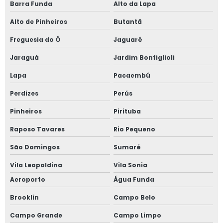
Barra Funda
Alto da Lapa
Plataforma tesoura aluguel valor
Alto de Pinheiros
Butantã
Plataforma tesoura aluguel são paulo
Freguesia do Ó
Jaguaré
Plataforma tesoura 8 metros
Jaraguá
Jardim Bonfiglioli
Plataforma tesoura 8m
Lapa
Pacaembú
Plataforma tesoura 10m
Perdizes
Perús
Plataforma tesoura 10m preço
Pinheiros
Pirituba
Plataforma tesoura 12m
Raposo Tavares
Rio Pequeno
Plataforma tesoura 12m preço
São Domingos
Sumaré
Vila Leopoldina
Vila Sonia
Aeroporto
Água Funda
Brooklin
Campo Belo
Campo Grande
Campo Limpo