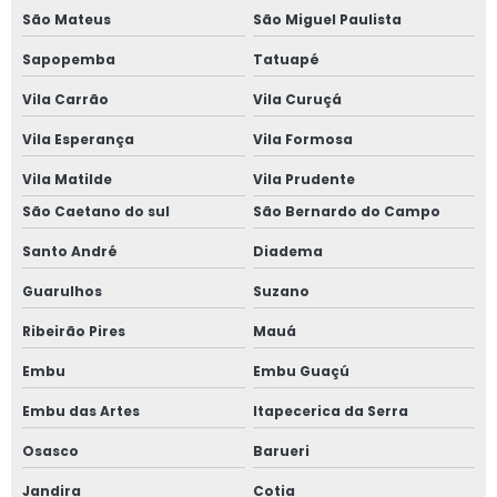
São Mateus
São Miguel Paulista
Sapopemba
Tatuapé
Vila Carrão
Vila Curuçá
Vila Esperança
Vila Formosa
Vila Matilde
Vila Prudente
São Caetano do sul
São Bernardo do Campo
Santo André
Diadema
Guarulhos
Suzano
Ribeirão Pires
Mauá
Embu
Embu Guaçú
Embu das Artes
Itapecerica da Serra
Osasco
Barueri
Jandira
Cotia