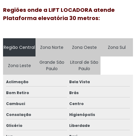
Plataforma elevatória locação preço
Regiões onde a LIFT LOCADORA atende
Plataforma elevatória preço aluguel
Plataforma elevatória 30 metros:
Plataforma elevatória preço locação
Plataforma elevatória tesoura 15m
Região Central
Zona Norte
Zona Oeste
Zona Sul
Plataforma elevatória tesoura aluguel
Plataforma elevatória tesoura locação
Grande São
Litoral de São
Zona Leste
Paulo
Paulo
Plataforma girafa locação
Aclimação
Bela Vista
Plataforma pantográfica aluguel
Bom Retiro
Brás
Plataforma tesoura aluguel
Cambuci
Centro
Plataforma tesoura aluguel preço
Consolação
Higienópolis
Plataforma tesoura locação
Glicério
Liberdade
Plataformas aéreas locação