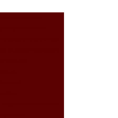
lataforma elevatória
 plataforma articulada
l de plataforma de elevação
uel de plataforma elevatória
 em guarulhos
tória sp
ia tesoura
ográfica
Aluguel plataforma tesoura
a elevatória