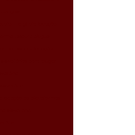
a aluguel
ataforma girafa locação
forma tesoura aluguel
forma tesoura locação
elevatórias para alugar
evatória
elevatória
a locação de plataformas
ma elevatória
atória