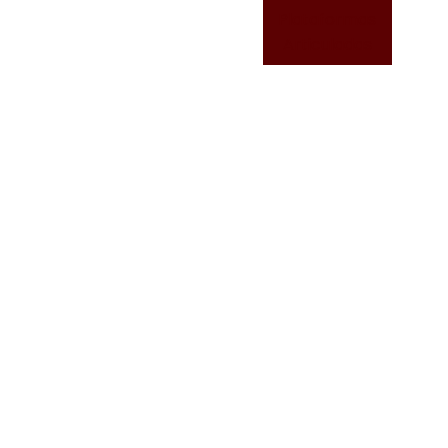
Plataformas
Articuladas