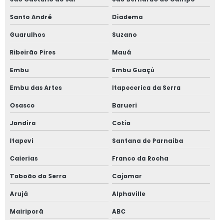
Santo André
Diadema
Guarulhos
Suzano
Ribeirão Pires
Mauá
Embu
Embu Guaçú
Embu das Artes
Itapecerica da Serra
Osasco
Barueri
Jandira
Cotia
Itapevi
Santana de Parnaíba
Caierias
Franco da Rocha
Taboão da Serra
Cajamar
Arujá
Alphaville
Mairiporã
ABC