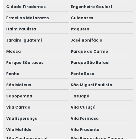
Cidade Tiradentes
Engenheiro Goulart
Ermelino Matarazzo
Guianazes
Itaim Paulista
Itaquera
Jardim Iguatemi
José Bonifácio
Moóca
Parque do Carmo
Parque São Lucas
Parque São Rafael
Penha
Ponte Rasa
São Mateus
São Miguel Paulista
Sapopemba
Tatuapé
Vila Carrão
Vila Curuçá
Vila Esperança
Vila Formosa
Vila Matilde
Vila Prudente
São Caetano do sul
São Bernardo do Campo