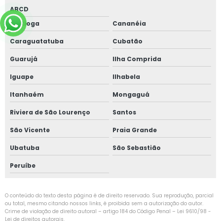
ABCD
Bertioga
Cananéia
Caraguatatuba
Cubatão
Guarujá
Ilha Comprida
Iguape
Ilhabela
Itanhaém
Mongaguá
Riviera de São Lourenço
Santos
São Vicente
Praia Grande
Ubatuba
São Sebastião
Peruíbe
O conteúdo do texto desta página é de direito reservado. Sua reprodução, parcial
ou total, mesmo citando nossos links, é proibida sem a autorização do autor.
Crime de violação de direito autoral – artigo 184 do Código Penal –
Lei 9610/98 -
Lei de direitos autorais
.