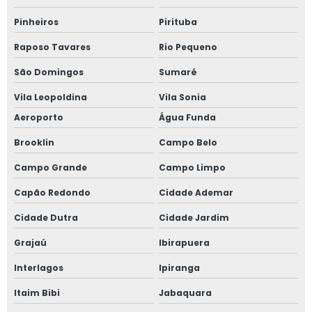
Plataforma tesoura 10m preço
Pinheiros
Pirituba
Plataforma tesoura 12m
Raposo Tavares
Rio Pequeno
Plataforma tesoura 12m preço
São Domingos
Sumaré
Vila Leopoldina
Vila Sonia
Aeroporto
Água Funda
Brooklin
Campo Belo
Campo Grande
Campo Limpo
Capão Redondo
Cidade Ademar
Cidade Dutra
Cidade Jardim
Grajaú
Ibirapuera
Interlagos
Ipiranga
Itaim Bibi
Jabaquara