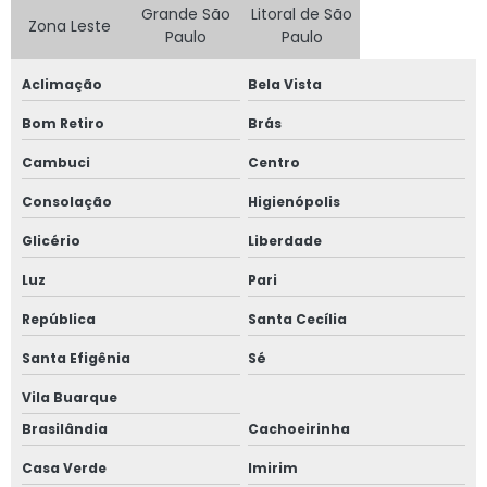
Plataforma elevatória tesoura locação
Grande São
Litoral de São
Zona Leste
Paulo
Paulo
Plataforma girafa locação
Aclimação
Bela Vista
Plataforma pantográfica aluguel
Bom Retiro
Brás
Plataforma tesoura aluguel
Cambuci
Centro
Plataforma tesoura aluguel preço
Consolação
Higienópolis
Plataforma tesoura locação
Glicério
Liberdade
Plataformas aéreas locação
Luz
Pari
Plataformas elevatórias para alugar
República
Santa Cecília
Preço aluguel plataforma elevatória
Santa Efigênia
Sé
Preço de diária de plataforma elevatória
Vila Buarque
Preço locação de plataforma elevatória
Brasilândia
Cachoeirinha
Pta locação de plataformas
Casa Verde
Imirim