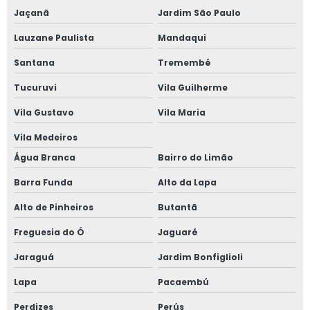
Quanto custa aluguel de plataforma elevatória
Jaçanã
Jardim São Paulo
Lauzane Paulista
Mandaqui
Reparo de plataforma elevatória
Santana
Tremembé
Treinamento de operador de plataforma elevatória
Tucuruvi
Vila Guilherme
Treinamento plataforma elevatória
Vila Gustavo
Vila Maria
Treinamento plataforma elevatória articulada
Vila Medeiros
Valor aluguel de plataforma elevatória
Água Branca
Bairro do Limão
Valor de locação de plataforma elevatória
Barra Funda
Alto da Lapa
Plataforma tesoura aluguel valor
Alto de Pinheiros
Butantã
Plataforma tesoura aluguel são paulo
Freguesia do Ó
Jaguaré
Plataforma tesoura 8 metros
Jaraguá
Jardim Bonfiglioli
Plataforma tesoura 8m
Lapa
Pacaembú
Plataforma tesoura 10m
Perdizes
Perús