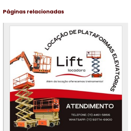
Curso de plataforma elevatória
Páginas relacionadas
Curso de plataforma elevatória valor
Empresa de aluguel de plataforma elevatória
Empresa de plataforma elevatória
Locação de plataforma aérea
Locação de plataforma de elevação
Locação de plataforma elevatória
Locação de plataforma elevatória articulada
Locação de plataforma elevatória em campinas
Locação de plataforma elevatória em jundiaí
Locação de plataforma elevatória em santo andré
Locação de plataforma elevatória em são bernardo do campo