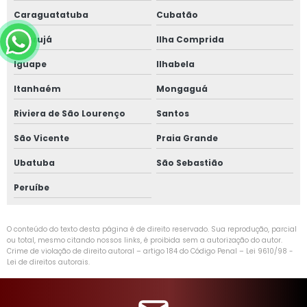
Caraguatatuba
Cubatão
Guarujá
Ilha Comprida
Iguape
Ilhabela
Itanhaém
Mongaguá
Riviera de São Lourenço
Santos
São Vicente
Praia Grande
Ubatuba
São Sebastião
Peruíbe
O conteúdo do texto desta página é de direito reservado. Sua reprodução, parcial
ou total, mesmo citando nossos links, é proibida sem a autorização do autor.
Crime de violação de direito autoral – artigo 184 do Código Penal –
Lei 9610/98 -
Lei de direitos autorais
.