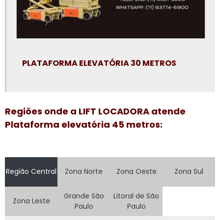
Plataforma elevatória aluguel preço
Plataforma elevatória articulada 15m
Plataforma elevatória articulada aluguel
PLATAFORMA ELEVATÓRIA 30 METROS
Plataforma elevatória articulada locação
Plataforma elevatória locação
Plataforma elevatória locação preço
Regiões onde a LIFT LOCADORA atende
Plataforma elevatória preço aluguel
Plataforma elevatória 45 metros:
Plataforma elevatória preço locação
Plataforma elevatória tesoura 15m
Região Central
Zona Norte
Zona Oeste
Zona Sul
Plataforma elevatória tesoura aluguel
Plataforma elevatória tesoura locação
Grande São
Litoral de São
Zona Leste
Paulo
Paulo
Plataforma girafa locação