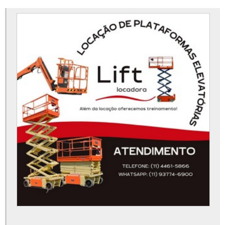
Empresa de aluguel de plataforma elevatória
Empresa de plataforma elevatória
Locação de plataforma aérea
Locação de plataforma de elevação
Locação de plataforma elevatória
Locação de plataforma elevatória articulada
Locação de plataforma elevatória em campinas
Locação de plataforma elevatória em jundiaí
Locação de plataforma elevatória em santo andré
Locação de plataforma elevatória em são bernardo do campo
Locação de plataforma elevatória em sp