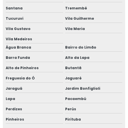
Santana
Tremembé
Treinamento de operador de plataforma elevatória
Tucuruvi
Vila Guilherme
Treinamento plataforma elevatória
Vila Gustavo
Vila Maria
Treinamento plataforma elevatória articulada
Vila Medeiros
Valor aluguel de plataforma elevatória
Água Branca
Bairro do Limão
Valor de locação de plataforma elevatória
Barra Funda
Alto da Lapa
Plataforma tesoura aluguel valor
Alto de Pinheiros
Butantã
Plataforma tesoura aluguel são paulo
Freguesia do Ó
Jaguaré
Plataforma tesoura 8 metros
Jaraguá
Jardim Bonfiglioli
Plataforma tesoura 8m
Lapa
Pacaembú
Plataforma tesoura 10m
Perdizes
Perús
Plataforma tesoura 10m preço
Pinheiros
Pirituba