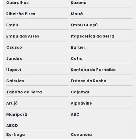
Guarulhos
Suzano
Ribeirão Pires
Mauá
Embu
Embu Guaçú
Embu das Artes
Itapecerica da Serra
Osasco
Barueri
Jandira
Cotia
Itapevi
Santana de Parnaíba
Caierias
Franco da Rocha
Taboão da Serra
Cajamar
Arujá
Alphaville
Mairiporã
ABC
ABCD
Bertioga
Cananéia