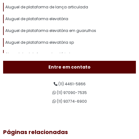
Aluguel de plataforma de lança articulada
Aluguel de plataforma elevatória
Aluguel de plataforma elevatória em guarulhos
Aluguel de plataforma elevatória sp
Aluguel de plataforma elevatória tesoura
Aluguel de plataforma pantográfica
Entre em contato
Aluguel de plataforma para trabalho em altura
(11) 4461-5866
Aluguel plataforma tesoura
(11) 97090-7535
Assistência técnica de plataforma elevatória
(11) 93774-6900
Conserto de plataforma elevatória
Curso de plataforma elevatória
Páginas relacionadas
Curso de plataforma elevatória valor