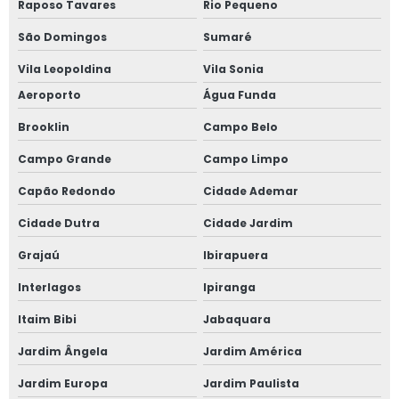
Plataforma tesoura 12m
Raposo Tavares
Rio Pequeno
Plataforma tesoura 12m preço
São Domingos
Sumaré
Vila Leopoldina
Vila Sonia
Aeroporto
Água Funda
Brooklin
Campo Belo
Campo Grande
Campo Limpo
Capão Redondo
Cidade Ademar
Cidade Dutra
Cidade Jardim
Grajaú
Ibirapuera
Interlagos
Ipiranga
Itaim Bibi
Jabaquara
Jardim Ângela
Jardim América
Jardim Europa
Jardim Paulista