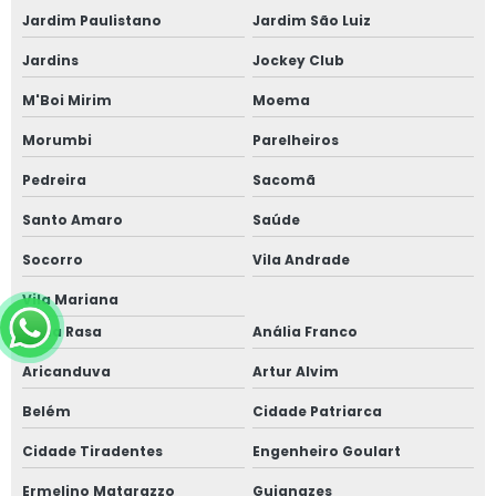
Jardim Paulistano
Jardim São Luiz
Jardins
Jockey Club
M'Boi Mirim
Moema
Morumbi
Parelheiros
Pedreira
Sacomã
Santo Amaro
Saúde
Socorro
Vila Andrade
Vila Mariana
Água Rasa
Anália Franco
Aricanduva
Artur Alvim
Belém
Cidade Patriarca
Cidade Tiradentes
Engenheiro Goulart
Ermelino Matarazzo
Guianazes