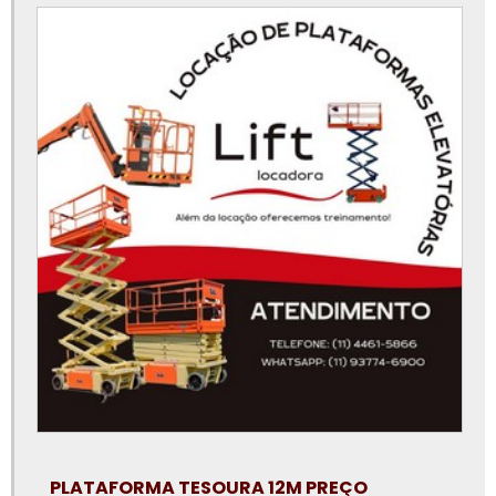
Empresa de aluguel de plataforma elevatória
Empresa de plataforma elevatória
Locação de plataforma aérea
Locação de plataforma de elevação
Locação de plataforma elevatória
Locação de plataforma elevatória articulada
Locação de plataforma elevatória em campinas
Locação de plataforma elevatória em jundiaí
Locação de plataforma elevatória em santo andré
Locação de plataforma elevatória em são bernardo do campo
Locação de plataforma elevatória em sp
Locação de plataforma elevatória em sp preço
PLATAFORMA TESOURA 12M PREÇO