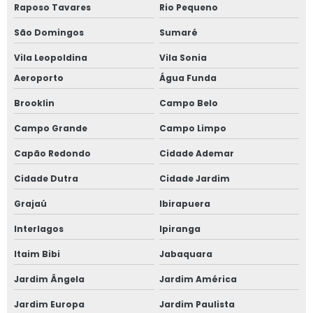
Raposo Tavares
Rio Pequeno
Plataforma tesoura 12m preço
São Domingos
Sumaré
Vila Leopoldina
Vila Sonia
Aeroporto
Água Funda
Brooklin
Campo Belo
Campo Grande
Campo Limpo
Capão Redondo
Cidade Ademar
Cidade Dutra
Cidade Jardim
Grajaú
Ibirapuera
Interlagos
Ipiranga
Itaim Bibi
Jabaquara
Jardim Ângela
Jardim América
Jardim Europa
Jardim Paulista