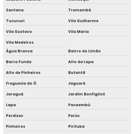
Treinamento de operador de plataforma elevatória
Santana
Tremembé
Treinamento plataforma elevatória
Tucuruvi
Vila Guilherme
Treinamento plataforma elevatória articulada
Vila Gustavo
Vila Maria
Valor aluguel de plataforma elevatória
Vila Medeiros
Valor de locação de plataforma elevatória
Água Branca
Bairro do Limão
Plataforma tesoura aluguel valor
Barra Funda
Alto da Lapa
Plataforma tesoura aluguel são paulo
Alto de Pinheiros
Butantã
Plataforma tesoura 8 metros
Freguesia do Ó
Jaguaré
Jaraguá
Jardim Bonfiglioli
Plataforma tesoura 8m
Lapa
Pacaembú
Plataforma tesoura 10m
Perdizes
Perús
Plataforma tesoura 10m preço
Pinheiros
Pirituba
Plataforma tesoura 12m