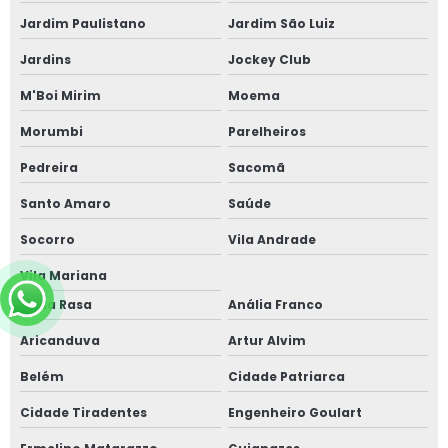
Jardim Paulistano
Jardim São Luiz
Jardins
Jockey Club
M'Boi Mirim
Moema
Morumbi
Parelheiros
Pedreira
Sacomã
Santo Amaro
Saúde
Socorro
Vila Andrade
Vila Mariana
Água Rasa
Anália Franco
Aricanduva
Artur Alvim
Belém
Cidade Patriarca
Cidade Tiradentes
Engenheiro Goulart