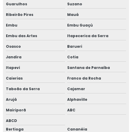
Guarulhos
Suzano
Ribeirão Pires
Mauá
Embu
Embu Guaçú
Embu das Artes
Itapecerica da Serra
Osasco
Barueri
Jandira
Cotia
Itapevi
Santana de Parnaíba
Caierias
Franco da Rocha
Taboão da Serra
Cajamar
Arujá
Alphaville
Mairiporã
ABC
ABCD
Bertioga
Cananéia