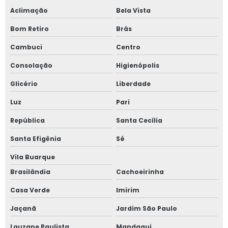
Plataforma pantográfica aluguel
Aclimação
Bela Vista
Plataforma tesoura aluguel
Bom Retiro
Brás
Plataforma tesoura aluguel preço
Cambuci
Centro
Plataforma tesoura locação
Consolação
Higienópolis
Plataformas aéreas locação
Glicério
Liberdade
Plataformas elevatórias para alugar
Luz
Pari
Preço aluguel plataforma elevatória
República
Santa Cecília
Preço de diária de plataforma elevatória
Santa Efigênia
Sé
Preço locação de plataforma elevatória
Vila Buarque
Brasilândia
Cachoeirinha
Pta locação de plataformas
Casa Verde
Imirim
Quanto custa aluguel de plataforma elevatória
Jaçanã
Jardim São Paulo
Reparo de plataforma elevatória
Lauzane Paulista
Mandaqui