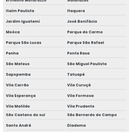
Ermelino Matarazzo
Guianazes
Itaim Paulista
Itaquera
Jardim Iguatemi
José Bonifácio
Moóca
Parque do Carmo
Parque São Lucas
Parque São Rafael
Penha
Ponte Rasa
São Mateus
São Miguel Paulista
Sapopemba
Tatuapé
Vila Carrão
Vila Curuçá
Vila Esperança
Vila Formosa
Vila Matilde
Vila Prudente
São Caetano do sul
São Bernardo do Campo
Santo André
Diadema