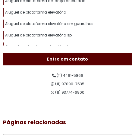
Aluguel de plataforma de lança articulada
Aluguel de plataforma elevatória
Aluguel de plataforma elevatória em guarulhos
Aluguel de plataforma elevatória sp
Aluguel de plataforma elevatória tesoura
Aluguel de plataforma pantográfica
Entre em contato
Aluguel de plataforma para trabalho em altura
(11) 4461-5866
Aluguel plataforma tesoura
(11) 97090-7535
Assistência técnica de plataforma elevatória
(11) 93774-6900
Conserto de plataforma elevatória
Curso de plataforma elevatória
Páginas relacionadas
Curso de plataforma elevatória valor