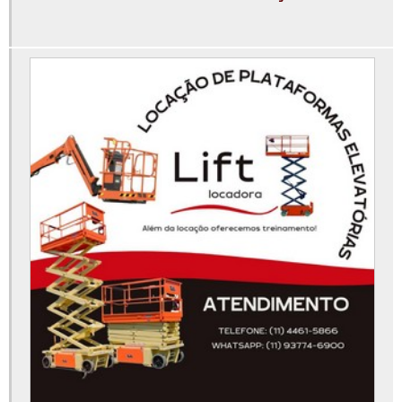
Locação de plataforma elevatória na baixada santista
Locação de plataforma elevatória osasco
Locação de plataforma elevatória preço
Locação de plataforma elevatória são paulo
Locação de plataforma elevatória sorocaba
Locação de plataforma elevatória tipo tesoura
Locação de plataforma elevatória valor
Locação de pta
Locação plataforma articulada
Locação plataforma articulada preço
Locação plataforma elevatória tesoura
Locação plataforma tesoura