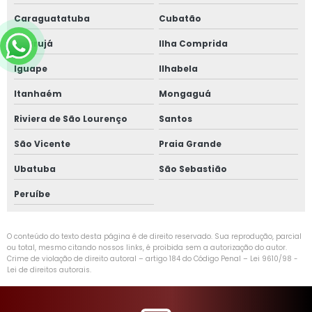
Caraguatatuba
Cubatão
Guarujá
Ilha Comprida
Iguape
Ilhabela
Itanhaém
Mongaguá
Riviera de São Lourenço
Santos
São Vicente
Praia Grande
Ubatuba
São Sebastião
Peruíbe
O conteúdo do texto desta página é de direito reservado. Sua reprodução, parcial
ou total, mesmo citando nossos links, é proibida sem a autorização do autor.
Crime de violação de direito autoral – artigo 184 do Código Penal –
Lei 9610/98 -
Lei de direitos autorais
.