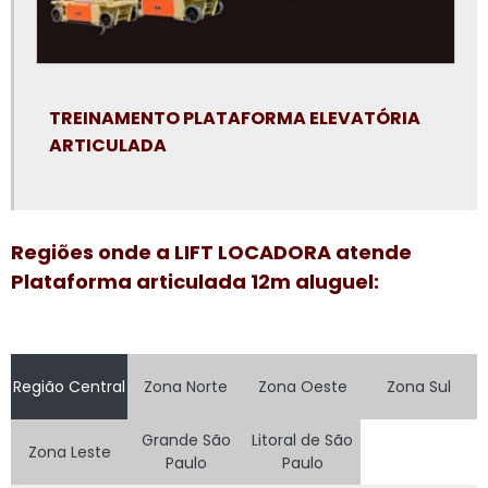
Plataforma elevatória articulada 15m
Plataforma elevatória articulada aluguel
TREINAMENTO PLATAFORMA ELEVATÓRIA
Plataforma elevatória articulada locação
ARTICULADA
Plataforma elevatória locação
Plataforma elevatória locação preço
Plataforma elevatória preço aluguel
Regiões onde a LIFT LOCADORA atende
Plataforma articulada 12m aluguel:
Plataforma elevatória preço locação
Plataforma elevatória tesoura 15m
Plataforma elevatória tesoura aluguel
Região Central
Zona Norte
Zona Oeste
Zona Sul
Plataforma elevatória tesoura locação
Grande São
Litoral de São
Zona Leste
Plataforma girafa locação
Paulo
Paulo