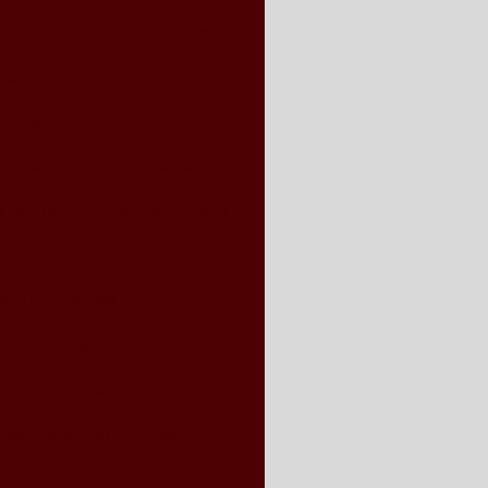
de plataforma elevatória
ia valor
a elevatória
ão de plataforma aérea
 de plataforma elevatória
a articulada
a em campinas
a em jundiaí
em santo andré
o bernardo do campo
ória em sp