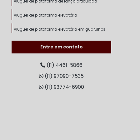
Aluguel de plataforma de lança articulada
Aluguel de plataforma elevatória
Aluguel de plataforma elevatória em guarulhos
Aluguel de plataforma elevatória sp
Entre em contato
Aluguel de plataforma elevatória tesoura
(11) 4461-5866
Aluguel de plataforma pantográfica
(11) 97090-7535
Aluguel de plataforma para trabalho em altura
(11) 93774-6900
Aluguel plataforma tesoura
Assistência técnica de plataforma elevatória
Conserto de plataforma elevatória