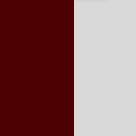
evatória
a articulada
ma articulada 12m aluguel
elevatória 30 metros
ma elevatória 45 metros
 elevatória aluguel preço
lada 15m
da aluguel
taforma elevatória locação
ma elevatória preço aluguel
rma elevatória tesoura 15m