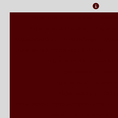
Alugar plataforma articulada
Alugar p
Aluguel de plataforma aérea
Aluguel de
Aluguel de plataforma articulada preço
Alugue
Aluguel de plataforma de lança articulada
Alug
Aluguel de plataforma elevatória
Aluguel de plataforma eleva
Aluguel de plataforma elevatór
Aluguel de plataforma panto
Aluguel de plataforma para trabalho em altura
Assistência técnica de plataform