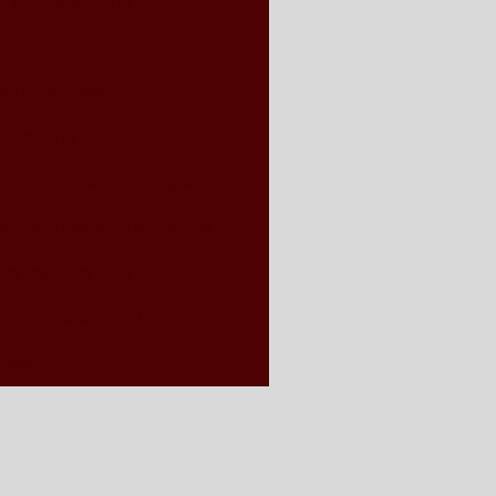
orma elevatória
vatória
a articulada
levatória
taforma tesoura aluguel valor
aforma tesoura 8 metros
ma tesoura 10m
forma tesoura 12m
preço