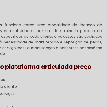
o
funciona como uma modalidade de locação de
ersas atividades, por um determinado período de
specíficas de cada cliente e os custos são avaliados
à necessidade de manutenção e reposição de peças,
e serviço inclui a manutenção e consertos necessários
da.
o plataforma articulada preço
sas;
a cliente;
serviços;