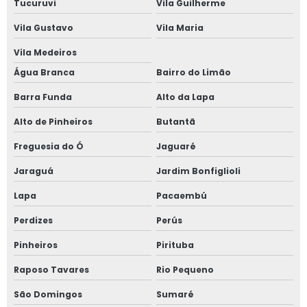
Tucuruvi
Vila Guilherme
Valor aluguel de plataforma elevatória
Vila Gustavo
Vila Maria
Valor de locação de plataforma elevatória
Vila Medeiros
Água Branca
Bairro do Limão
Plataforma tesoura aluguel valor
Barra Funda
Alto da Lapa
Plataforma tesoura aluguel são paulo
Alto de Pinheiros
Butantã
Plataforma tesoura 8 metros
Freguesia do Ó
Jaguaré
Plataforma tesoura 8m
Jaraguá
Jardim Bonfiglioli
Plataforma tesoura 10m
Lapa
Pacaembú
Plataforma tesoura 10m preço
Perdizes
Perús
Plataforma tesoura 12m
Pinheiros
Pirituba
Plataforma tesoura 12m preço
Raposo Tavares
Rio Pequeno
São Domingos
Sumaré