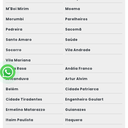
M'Boi Mirim
Moema
Morumbi
Parelheiros
Pedreira
Sacomã
Santo Amaro
Saúde
Socorro
Vila Andrade
Vila Mariana
Água Rasa
Anália Franco
Aricanduva
Artur Alvim
Belém
Cidade Patriarca
Cidade Tiradentes
Engenheiro Goulart
Ermelino Matarazzo
Guianazes
Itaim Paulista
Itaquera