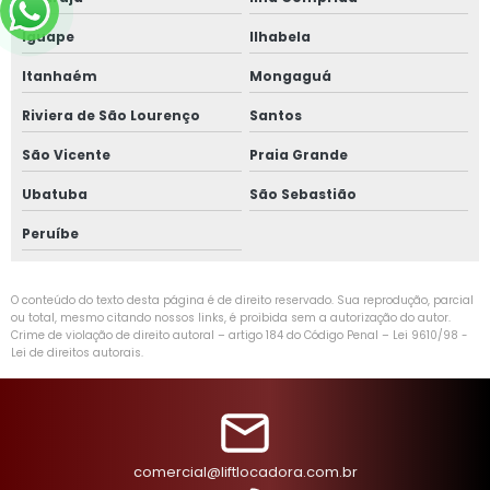
Iguape
Ilhabela
Itanhaém
Mongaguá
Riviera de São Lourenço
Santos
São Vicente
Praia Grande
Ubatuba
São Sebastião
Peruíbe
O conteúdo do texto desta página é de direito reservado. Sua reprodução, parcial
ou total, mesmo citando nossos links, é proibida sem a autorização do autor.
Crime de violação de direito autoral – artigo 184 do Código Penal –
Lei 9610/98 -
Lei de direitos autorais
.
comercial@liftlocadora.com.br