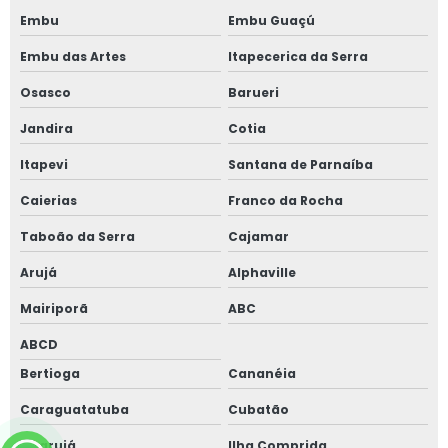
Embu
Embu Guaçú
Embu das Artes
Itapecerica da Serra
Osasco
Barueri
Jandira
Cotia
Itapevi
Santana de Parnaíba
Caierias
Franco da Rocha
Taboão da Serra
Cajamar
Arujá
Alphaville
Mairiporã
ABC
ABCD
Bertioga
Cananéia
Caraguatatuba
Cubatão
Guarujá
Ilha Comprida