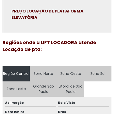
Plataforma elevatória articulada locação
PREÇO LOCAÇÃO DE PLATAFORMA
Plataforma elevatória locação
ELEVATÓRIA
Plataforma elevatória locação preço
Plataforma elevatória preço aluguel
Regiões onde a LIFT LOCADORA atende
Plataforma elevatória preço locação
Locação de pta:
Plataforma elevatória tesoura 15m
Plataforma elevatória tesoura aluguel
Plataforma elevatória tesoura locação
Região Central
Zona Norte
Zona Oeste
Zona Sul
Plataforma girafa locação
Grande São
Litoral de São
Zona Leste
Paulo
Paulo
Plataforma pantográfica aluguel
Plataforma tesoura aluguel
Aclimação
Bela Vista
Plataforma tesoura aluguel preço
Bom Retiro
Brás