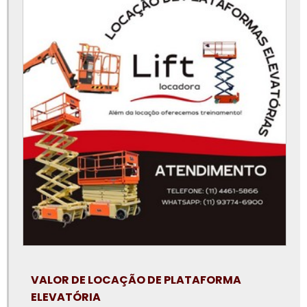
Locação de plataforma elevatória preço
Locação de plataforma elevatória são paulo
Locação de plataforma elevatória sorocaba
Locação de plataforma elevatória tipo tesoura
Locação de plataforma elevatória valor
Locação de pta
Locação plataforma articulada
Locação plataforma articulada preço
Locação plataforma elevatória tesoura
Locação plataforma tesoura
Locadora de plataforma elevatória
VALOR DE LOCAÇÃO DE PLATAFORMA
Locar plataforma elevatória
ELEVATÓRIA