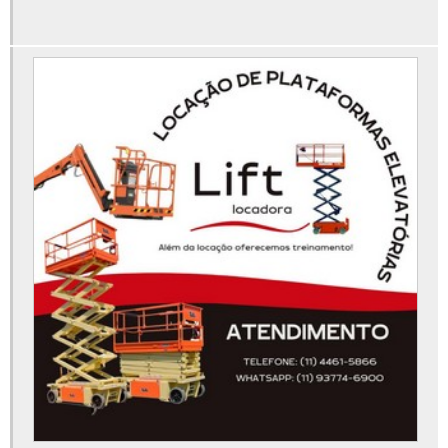
Manutenção de plataforma elevatória
Onde alugar aluguel de plataforma articulada
Peças para plataforma elevatória
Plataforma articulada 12m aluguel
Plataforma elevatória 15m
Plataforma elevatória 30 metros
Plataforma elevatória 40 metros
Plataforma elevatória 45 metros
Plataforma elevatória 6 metros
Plataforma elevatória aluguel preço
Plataforma elevatória articulada 15m
Plataforma elevatória articulada aluguel