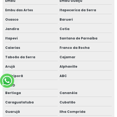
Embu
Embu Guaçú
Embu das Artes
Itapecerica da Serra
Osasco
Barueri
Jandira
Cotia
Itapevi
Santana de Parnaíba
Caierias
Franco da Rocha
Taboão da Serra
Cajamar
Arujá
Alphaville
Mairiporã
ABC
ABCD
Bertioga
Cananéia
Caraguatatuba
Cubatão
Guarujá
Ilha Comprida