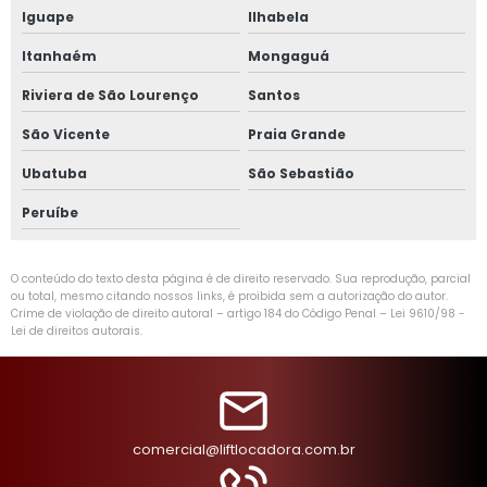
Iguape
Ilhabela
Itanhaém
Mongaguá
Riviera de São Lourenço
Santos
São Vicente
Praia Grande
Ubatuba
São Sebastião
Peruíbe
O conteúdo do texto desta página é de direito reservado. Sua reprodução, parcial
ou total, mesmo citando nossos links, é proibida sem a autorização do autor.
Crime de violação de direito autoral – artigo 184 do Código Penal –
Lei 9610/98 -
Lei de direitos autorais
.
comercial@liftlocadora.com.br