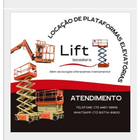
Onde alugar aluguel de plataforma articulada
Peças para plataforma elevatória
Plataforma articulada 12m aluguel
Plataforma elevatória 15m
Plataforma elevatória 30 metros
Plataforma elevatória 40 metros
Plataforma elevatória 45 metros
Plataforma elevatória 6 metros
Plataforma elevatória aluguel preço
Plataforma elevatória articulada 15m
Plataforma elevatória articulada aluguel
Plataforma elevatória articulada locação