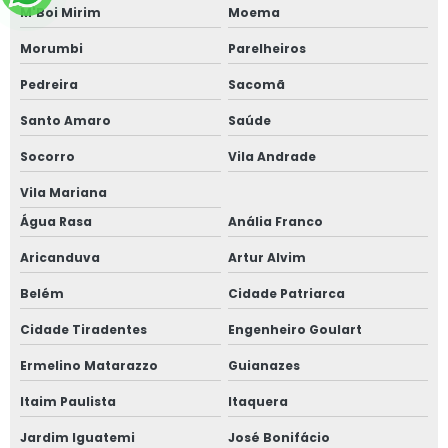
M'Boi Mirim
Moema
Morumbi
Parelheiros
Pedreira
Sacomã
Santo Amaro
Saúde
Socorro
Vila Andrade
Vila Mariana
Água Rasa
Anália Franco
Aricanduva
Artur Alvim
Belém
Cidade Patriarca
Cidade Tiradentes
Engenheiro Goulart
Ermelino Matarazzo
Guianazes
Itaim Paulista
Itaquera
Jardim Iguatemi
José Bonifácio