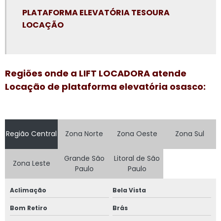
Plataforma elevatória locação
PLATAFORMA ELEVATÓRIA TESOURA
LOCAÇÃO
Plataforma elevatória locação preço
Plataforma elevatória preço aluguel
Plataforma elevatória preço locação
Regiões onde a LIFT LOCADORA atende
Plataforma elevatória tesoura 15m
Locação de plataforma elevatória osasco:
Plataforma elevatória tesoura aluguel
Plataforma elevatória tesoura locação
Região Central
Zona Norte
Zona Oeste
Zona Sul
Plataforma girafa locação
Plataforma pantográfica aluguel
Grande São
Litoral de São
Zona Leste
Paulo
Paulo
Plataforma tesoura aluguel
Aclimação
Bela Vista
Plataforma tesoura aluguel preço
Bom Retiro
Brás
Plataforma tesoura locação