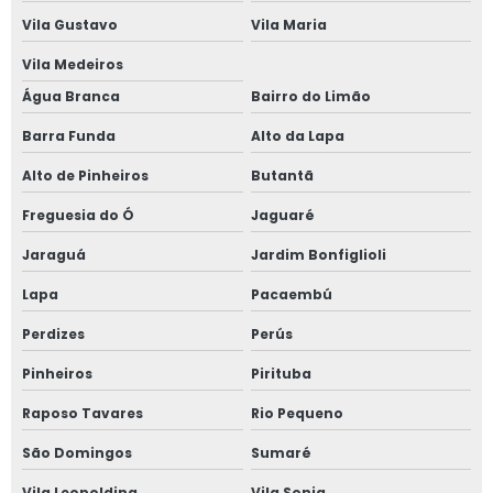
Vila Gustavo
Vila Maria
Valor de locação de plataforma elevatória
Vila Medeiros
Plataforma tesoura aluguel valor
Água Branca
Bairro do Limão
Plataforma tesoura aluguel são paulo
Barra Funda
Alto da Lapa
Plataforma tesoura 8 metros
Alto de Pinheiros
Butantã
Plataforma tesoura 8m
Freguesia do Ó
Jaguaré
Plataforma tesoura 10m
Jaraguá
Jardim Bonfiglioli
Plataforma tesoura 10m preço
Lapa
Pacaembú
Plataforma tesoura 12m
Perdizes
Perús
Plataforma tesoura 12m preço
Pinheiros
Pirituba
Raposo Tavares
Rio Pequeno
São Domingos
Sumaré
Vila Leopoldina
Vila Sonia