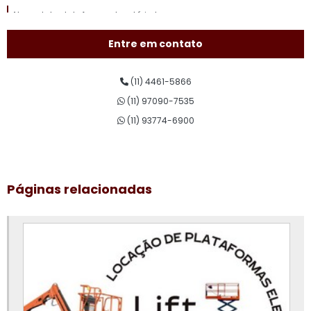
Aluguel de plataforma elevatória tesoura
Aluguel de plataforma pantográfica
Entre em contato
Aluguel de plataforma para trabalho em altura
(11) 4461-5866
Aluguel plataforma tesoura
(11) 97090-7535
Assistência técnica de plataforma elevatória
(11) 93774-6900
Conserto de plataforma elevatória
Curso de plataforma elevatória
Páginas relacionadas
Curso de plataforma elevatória valor
Empresa de aluguel de plataforma elevatória
Empresa de plataforma elevatória
Locação de plataforma aérea
Locação de plataforma de elevação