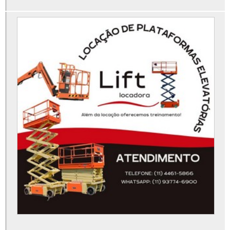
Manutenção de plataforma elevatória
Onde alugar aluguel de plataforma articulada
Peças para plataforma elevatória
Plataforma articulada 12m aluguel
Plataforma elevatória 15m
Plataforma elevatória 30 metros
Plataforma elevatória 40 metros
Plataforma elevatória 45 metros
Plataforma elevatória 6 metros
Plataforma elevatória aluguel preço
Plataforma elevatória articulada 15m
Plataforma elevatória articulada aluguel