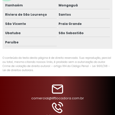
Itanhaém
Mongaguá
Riviera de São Lourenço
Santos
São Vicente
Praia Grande
Ubatuba
São Sebastião
Peruíbe
O conteúdo do texto desta página é de direito reservado. Sua reprodução, parcial
ou total, mesmo citando nossos links, é proibida sem a autorização do autor.
Crime de violação de direito autoral – artigo 184 do Código Penal –
Lei 9610/98 -
Lei de direitos autorais
.
comercial@liftlocadora.com.br