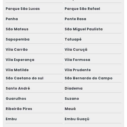
Parque São Lucas
Parque São Rafael
Penha
Ponte Rasa
São Mateus
São Miguel Paulista
Sapopemba
Tatuapé
Vila Carrão
Vila Curuçá
Vila Esperança
Vila Formosa
Vila Matilde
Vila Prudente
São Caetano do sul
São Bernardo do Campo
Santo André
Diadema
Guarulhos
Suzano
Ribeirão Pires
Mauá
Embu
Embu Guaçú