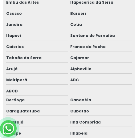
Embu das Artes
Itapecerica da Serra
Osasco
Barueri
Jandira
Cotia
Itapevi
Santana de Parnaíba
Caierias
Franco da Rocha
Taboão da Serra
Cajamar
Arujá
Alphaville
Mairiporã
ABC
ABCD
Bertioga
Cananéia
Caraguatatuba
Cubatão
Guarujá
Ilha Comprida
Iguape
Ilhabela