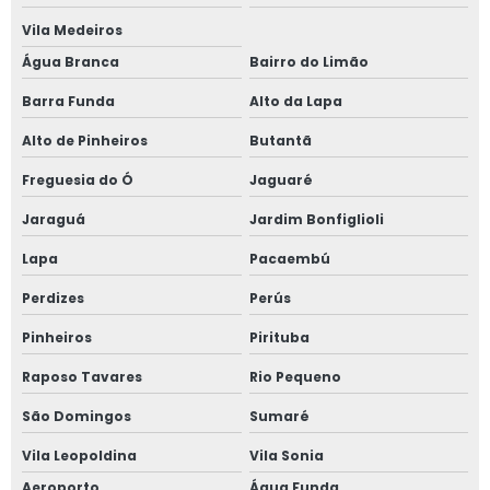
Vila Medeiros
Valor aluguel de plataforma elevatória
Água Branca
Bairro do Limão
Valor de locação de plataforma elevatória
Barra Funda
Alto da Lapa
Plataforma tesoura aluguel valor
Alto de Pinheiros
Butantã
Plataforma tesoura aluguel são paulo
Freguesia do Ó
Jaguaré
Plataforma tesoura 8 metros
Jaraguá
Jardim Bonfiglioli
Plataforma tesoura 8m
Lapa
Pacaembú
Plataforma tesoura 10m
Perdizes
Perús
Plataforma tesoura 10m preço
Pinheiros
Pirituba
Plataforma tesoura 12m
Raposo Tavares
Rio Pequeno
Plataforma tesoura 12m preço
São Domingos
Sumaré
Vila Leopoldina
Vila Sonia
Aeroporto
Água Funda