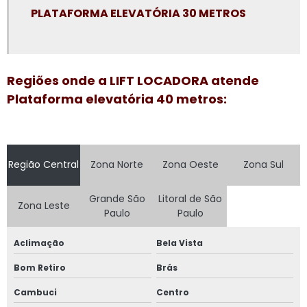
PLATAFORMA ELEVATÓRIA 30 METROS
Plataforma elevatória articulada locação
Plataforma elevatória locação
Plataforma elevatória locação preço
Regiões onde a LIFT LOCADORA atende
Plataforma elevatória preço aluguel
Plataforma elevatória 40 metros:
Plataforma elevatória preço locação
Plataforma elevatória tesoura 15m
Região Central
Zona Norte
Zona Oeste
Zona Sul
Plataforma elevatória tesoura aluguel
Plataforma elevatória tesoura locação
Grande São
Litoral de São
Zona Leste
Paulo
Paulo
Plataforma girafa locação
Aclimação
Bela Vista
Plataforma pantográfica aluguel
Bom Retiro
Brás
Plataforma tesoura aluguel
Cambuci
Centro
Plataforma tesoura aluguel preço