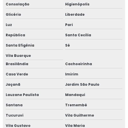
Consolação
Higienópolis
Plataforma tesoura locação
Glicério
Liberdade
Plataformas aéreas locação
Luz
Pari
Plataformas elevatórias para alugar
República
Santa Cecília
Preço aluguel plataforma elevatória
Santa Efigênia
Sé
Preço de diária de plataforma elevatória
Vila Buarque
Preço locação de plataforma elevatória
Brasilândia
Cachoeirinha
Pta locação de plataformas
Casa Verde
Imirim
Quanto custa aluguel de plataforma elevatória
Jaçanã
Jardim São Paulo
Lauzane Paulista
Mandaqui
Reparo de plataforma elevatória
Santana
Tremembé
Treinamento de operador de plataforma elevatória
Tucuruvi
Vila Guilherme
Treinamento plataforma elevatória
Vila Gustavo
Vila Maria
Treinamento plataforma elevatória articulada