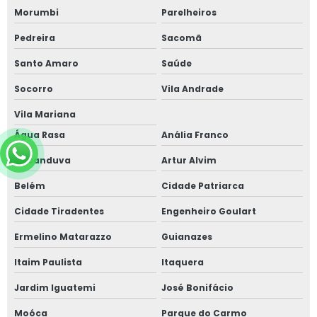
Morumbi
Parelheiros
Pedreira
Sacomã
Santo Amaro
Saúde
Socorro
Vila Andrade
Vila Mariana
Água Rasa
Anália Franco
Aricanduva
Artur Alvim
Belém
Cidade Patriarca
Cidade Tiradentes
Engenheiro Goulart
Ermelino Matarazzo
Guianazes
Itaim Paulista
Itaquera
Jardim Iguatemi
José Bonifácio
Moóca
Parque do Carmo