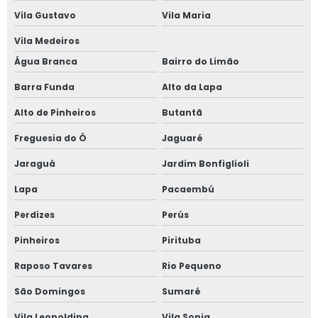
Vila Gustavo
Vila Maria
Treinamento plataforma elevatória articulada
Vila Medeiros
Valor aluguel de plataforma elevatória
Água Branca
Bairro do Limão
Valor de locação de plataforma elevatória
Barra Funda
Alto da Lapa
Plataforma tesoura aluguel valor
Alto de Pinheiros
Butantã
Plataforma tesoura aluguel são paulo
Freguesia do Ó
Jaguaré
Plataforma tesoura 8 metros
Jaraguá
Jardim Bonfiglioli
Plataforma tesoura 8m
Lapa
Pacaembú
Plataforma tesoura 10m
Perdizes
Perús
Plataforma tesoura 10m preço
Pinheiros
Pirituba
Plataforma tesoura 12m
Raposo Tavares
Rio Pequeno
Plataforma tesoura 12m preço
São Domingos
Sumaré
Vila Leopoldina
Vila Sonia