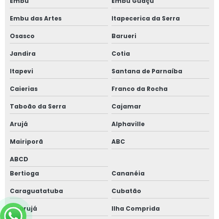
Embu
Embu Guaçú
Embu das Artes
Itapecerica da Serra
Osasco
Barueri
Jandira
Cotia
Itapevi
Santana de Parnaíba
Caierias
Franco da Rocha
Taboão da Serra
Cajamar
Arujá
Alphaville
Mairiporã
ABC
ABCD
Bertioga
Cananéia
Caraguatatuba
Cubatão
Guarujá
Ilha Comprida