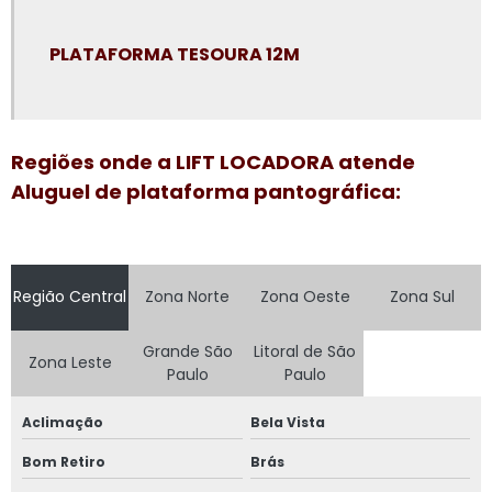
Plataforma elevatória articulada aluguel
PLATAFORMA TESOURA 12M
Plataforma elevatória articulada locação
Plataforma elevatória locação
Plataforma elevatória locação preço
Regiões onde a LIFT LOCADORA atende
Plataforma elevatória preço aluguel
Aluguel de plataforma pantográfica:
Plataforma elevatória preço locação
Plataforma elevatória tesoura 15m
Região Central
Zona Norte
Zona Oeste
Zona Sul
Plataforma elevatória tesoura aluguel
Plataforma elevatória tesoura locação
Grande São
Litoral de São
Zona Leste
Paulo
Paulo
Plataforma girafa locação
Aclimação
Bela Vista
Plataforma pantográfica aluguel
Bom Retiro
Brás
Plataforma tesoura aluguel