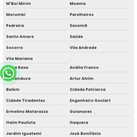
M'Boi Mirim
Moema
Morumbi
Parelheiros
Pedreira
Sacomã
Santo Amaro
Saúde
Socorro
Vila Andrade
Vila Mariana
Água Rasa
Anália Franco
Aricanduva
Artur Alvim
Belém
Cidade Patriarca
Cidade Tiradentes
Engenheiro Goulart
Ermelino Matarazzo
Guianazes
Itaim Paulista
Itaquera
Jardim Iguatemi
José Bonifácio