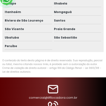
Iguape
Ilhabela
Itanhaém
Mongaguá
Riviera de São Lourenço
Santos
São Vicente
Praia Grande
Ubatuba
São Sebastião
Peruíbe
O conteúdo do texto desta página é de direito reservado. Sua reprodução, parcial
ou total, mesmo citando nossos links, é proibida sem a autorização do autor.
Crime de violação de direito autoral – artigo 184 do Código Penal –
Lei 9610/98 -
Lei de direitos autorais
.
comercial@liftlocadora.com.br