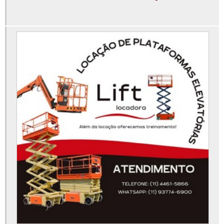
Locar plataforma elevatória
Manutenção de plataforma elevatória
Onde alugar aluguel de plataforma articulada
Peças para plataforma elevatória
Plataforma articulada 12m aluguel
Plataforma elevatória 15m
Plataforma elevatória 30 metros
Plataforma elevatória 40 metros
Plataforma elevatória 45 metros
Plataforma elevatória 6 metros
Plataforma elevatória aluguel preço
Plataforma elevatória articulada 15m