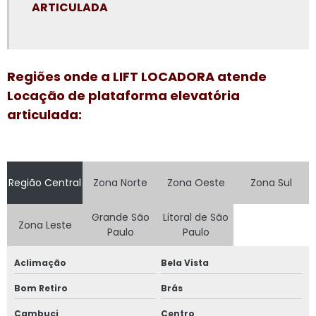
ARTICULADA
Plataforma elevatória locação preço
Plataforma elevatória preço aluguel
Plataforma elevatória preço locação
Regiões onde a LIFT LOCADORA atende
Plataforma elevatória tesoura 15m
Locação de plataforma elevatória
articulada:
Plataforma elevatória tesoura aluguel
Plataforma elevatória tesoura locação
Plataforma girafa locação
Região Central
Zona Norte
Zona Oeste
Zona Sul
Plataforma pantográfica aluguel
Grande São
Litoral de São
Zona Leste
Plataforma tesoura aluguel
Paulo
Paulo
Plataforma tesoura aluguel preço
Aclimação
Bela Vista
Plataforma tesoura locação
Bom Retiro
Brás
Plataformas aéreas locação
Cambuci
Centro