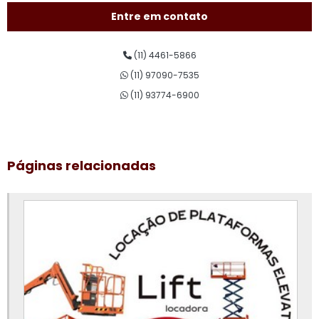
Aluguel de plataforma pantográfica
Entre em contato
Aluguel de plataforma para trabalho em altura
(11) 4461-5866
Aluguel plataforma tesoura
(11) 97090-7535
Assistência técnica de plataforma elevatória
(11) 93774-6900
Conserto de plataforma elevatória
Curso de plataforma elevatória
Páginas relacionadas
Curso de plataforma elevatória valor
Empresa de aluguel de plataforma elevatória
Empresa de plataforma elevatória
Locação de plataforma aérea
Locação de plataforma de elevação
Locação de plataforma elevatória