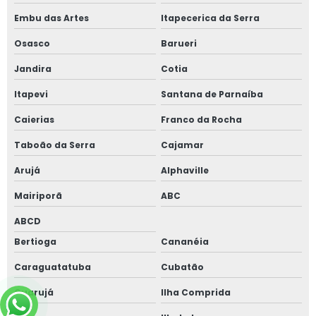
Embu das Artes
Itapecerica da Serra
Osasco
Barueri
Jandira
Cotia
Itapevi
Santana de Parnaíba
Caierias
Franco da Rocha
Taboão da Serra
Cajamar
Arujá
Alphaville
Mairiporã
ABC
ABCD
Bertioga
Cananéia
Caraguatatuba
Cubatão
Guarujá
Ilha Comprida