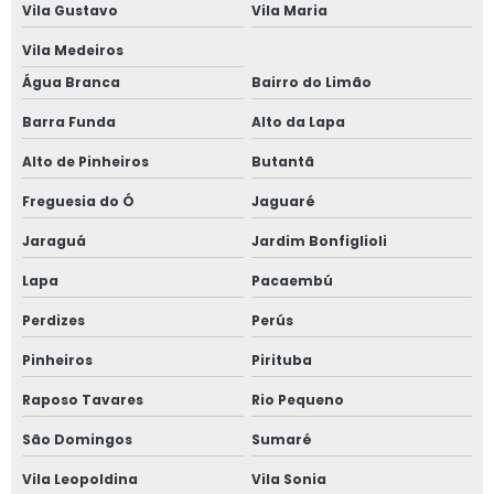
Vila Gustavo
Vila Maria
Plataforma tesoura aluguel valor
Vila Medeiros
Plataforma tesoura aluguel são paulo
Água Branca
Bairro do Limão
Plataforma tesoura 8 metros
Barra Funda
Alto da Lapa
Plataforma tesoura 8m
Alto de Pinheiros
Butantã
Plataforma tesoura 10m
Freguesia do Ó
Jaguaré
Jaraguá
Jardim Bonfiglioli
Plataforma tesoura 10m preço
Lapa
Pacaembú
Plataforma tesoura 12m
Perdizes
Perús
Plataforma tesoura 12m preço
Pinheiros
Pirituba
Raposo Tavares
Rio Pequeno
São Domingos
Sumaré
Vila Leopoldina
Vila Sonia