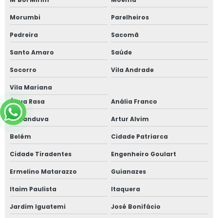
Morumbi
Parelheiros
Pedreira
Sacomã
Santo Amaro
Saúde
Socorro
Vila Andrade
Vila Mariana
Água Rasa
Anália Franco
Aricanduva
Artur Alvim
Belém
Cidade Patriarca
Cidade Tiradentes
Engenheiro Goulart
Ermelino Matarazzo
Guianazes
Itaim Paulista
Itaquera
Jardim Iguatemi
José Bonifácio