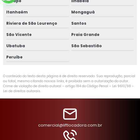
Iguape
Ilhabela
Itanhaém
Mongaguá
Riviera de São Lourenço
Santos
São Vicente
Praia Grande
Ubatuba
São Sebastião
Peruíbe
O conteúdo do texto desta página é de direito reservado. Sua reprodução, parcial
ou total, mesmo citando nossos links, é proibida sem a autorização do autor.
Crime de violação de direito autoral – artigo 184 do Código Penal –
Lei 9610/98 -
Lei de direitos autorais
.
comercial@liftlocadora.com.br