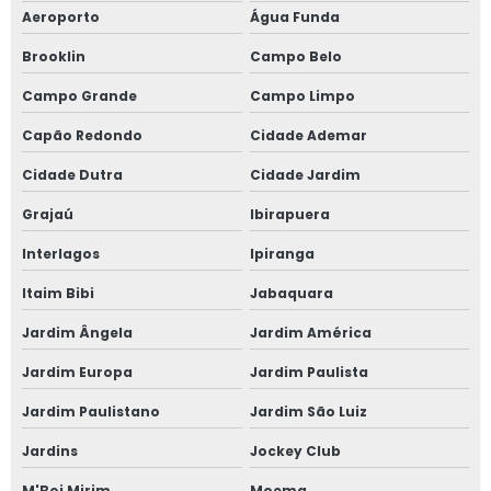
Aeroporto
Água Funda
Brooklin
Campo Belo
Campo Grande
Campo Limpo
Capão Redondo
Cidade Ademar
Cidade Dutra
Cidade Jardim
Grajaú
Ibirapuera
Interlagos
Ipiranga
Itaim Bibi
Jabaquara
Jardim Ângela
Jardim América
Jardim Europa
Jardim Paulista
Jardim Paulistano
Jardim São Luiz
Jardins
Jockey Club
M'Boi Mirim
Moema