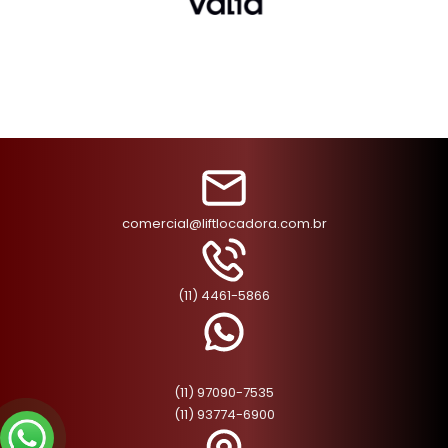
comercial@liftlocadora.com.br
(11) 4461-5866
(11) 97090-7535
(11) 93774-6900